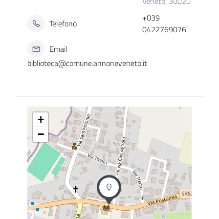
Veneto, 30020
+039
Telefono
0422769076
Email
biblioteca@comune.annoneveneto.it
+
−