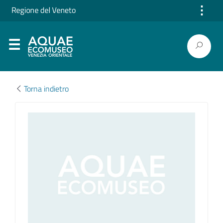
⋮
Torna indietro