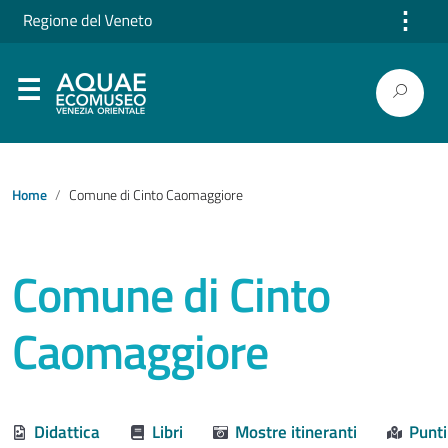
⋮
Home
Comune di Cinto Caomaggiore
Comune di Cinto
Caomaggiore
Didattica
Libri
Mostre itineranti
Punti