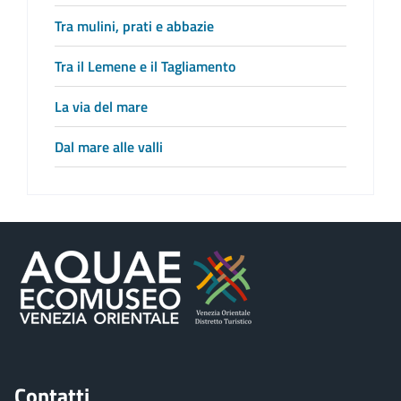
Tra mulini, prati e abbazie
Tra il Lemene e il Tagliamento
La via del mare
Dal mare alle valli
Contatti