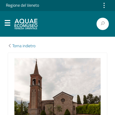
⋮
Torna indietro